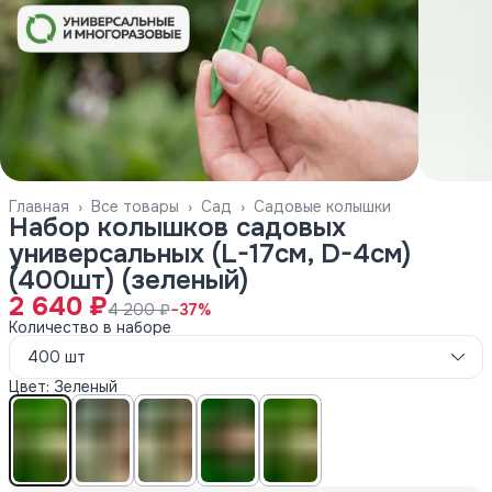
Главная
›
Все товары
›
Сад
›
Садовые колышки
Набор колышков садовых
универсальных (L-17см, D-4см)
(400шт) (зеленый)
2 640 ₽
4 200 ₽
−
37
%
Количество в наборе
400 шт
Цвет: Зеленый