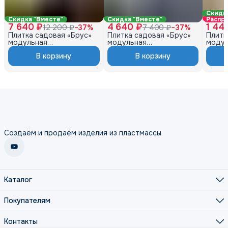
Скидк
Скидка "Вместе"
Скидка "Вместе"
Распр
7 640 ₽
4 640 ₽
1 44
12 200 ₽
−
37
%
7 400 ₽
−
37
%
Плитка садовая «Брус»
Плитка садовая «Брус»
Плитк
модульная
модульная
модул
400×300×15мм 45шт,
400×300×15мм 27шт,
400×3
В корзину
В корзину
5м2 шоколад
3м2 графит
какао
Создаём и продаём изделия из пластмассы
Каталог
Кухня
Хранение
Покупателям
Сад
О нас
Дети
Оплата
Контакты
Зима