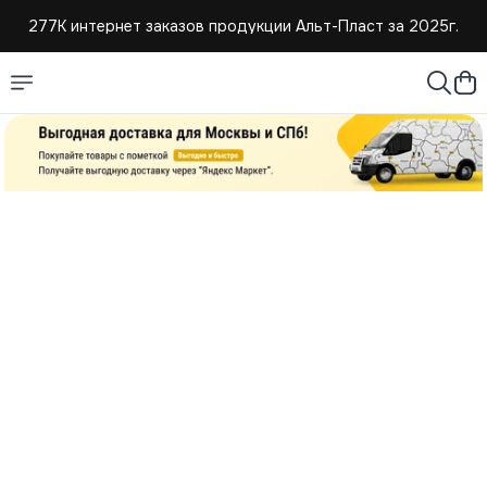
277К интернет заказов продукции Альт-Пласт за 2025г.
4,8 средняя оценка покупателей
Создаем и продаем изделия из пластмассы с 2004г.