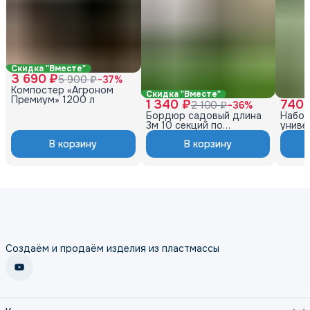
Скидка "Вместе"
3 690 ₽
5 900 ₽
−
37
%
Компостер «Агроном
Скидка "Вместе"
Премиум» 1200 л
1 340 ₽
740 
2 100 ₽
−
36
%
Бордюр садовый длина
Набор
3м 10 секций по
униве
39×10,5×11см, с
D-4см
В корзину
В корзину
колышками (20шт) цвет
графит
Создаём и продаём изделия из пластмассы