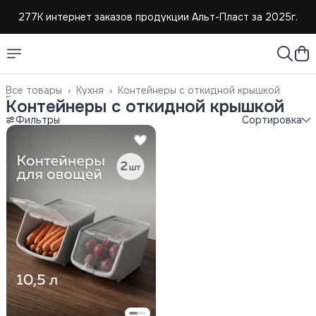
277К интернет заказов продукции Альт-Пласт за 2025г.
4,8 средняя оценка покупателей
Создаем и продаем изделия из пластмассы с 2004г.
Все товары
›
Кухня
›
Контейнеры с откидной крышкой
Главная
›
Контейнеры с откидной крышкой
Фильтры
Сортировка