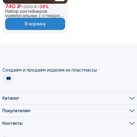
740 ₽
1 200 ₽
−
38
%
Набор контейнеров
универсальных с откидной
крышкой 10,5л
В корзину
(337×238×246мм) (2шт)
(серый)
Создаём и продаём изделия из пластмассы
Каталог
Кухня
Хранение
Покупателям
Сад
О нас
Дети
Оплата
Контакты
Зима
Доставка
Посуда для пикника
Адрес
Правила возврата
660111, Россия, г. Красноярск, ул. Башиловская, д. 3, стр 4
Политика конфиденциальности