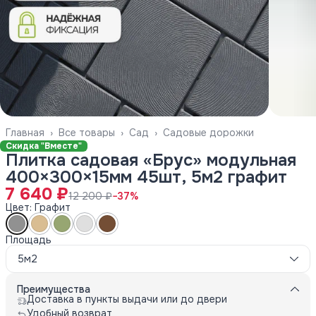
Главная
›
Все товары
›
Сад
›
Садовые дорожки
Скидка "Вместе"
Плитка садовая «Брус» модульная
400×300×15мм 45шт, 5м2 графит
7 640 ₽
12 200 ₽
−
37
%
Цвет: Графит
Площадь
5м2
Преимущества
Доставка в пункты выдачи или до двери
Удобный возврат