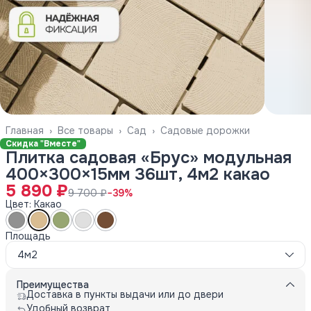
Главная
›
Все товары
›
Сад
›
Садовые дорожки
Скидка "Вместе"
Плитка садовая «Брус» модульная
400×300×15мм 36шт, 4м2 какао
5 890 ₽
9 700 ₽
−
39
%
Цвет: Какао
Площадь
4м2
Преимущества
Доставка в пункты выдачи или до двери
Удобный возврат