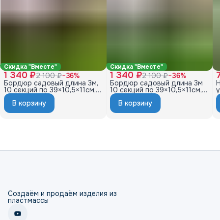
Скидка "Вместе"
Скидка "Вместе"
1 340 ₽
1 340 ₽
2 100 ₽
−
36
%
2 100 ₽
−
36
%
Бордюр садовый длина 3м,
Бордюр садовый длина 3м
10 секций по 39×10,5×11см, с
10 секций по 39×10,5×11см, с
у
колышками (20шт) цвет
колышками (20шт) цвет
4
В корзину
В корзину
шоколад
графит
Создаём и продаём изделия из
пластмассы