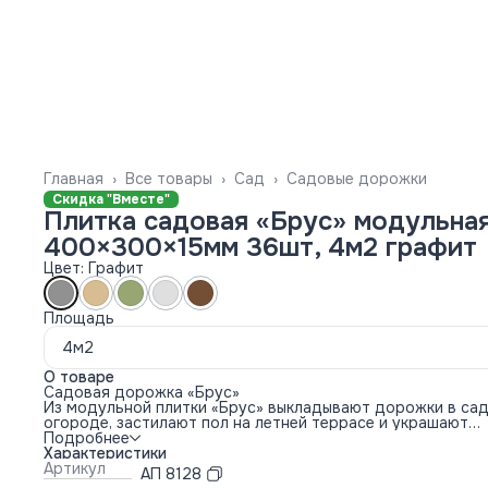
Главная
›
Все товары
›
Сад
›
Садовые дорожки
Скидка "Вместе"
Плитка садовая «Брус» модульна
400×300×15мм 36шт, 4м2 графит
Цвет: Графит
Площадь
4м2
О товаре
Садовая дорожка «Брус»
Из модульной плитки «Брус» выкладывают дорожки в сад
огороде, застилают пол на летней террасе и украшают
придомовую территорию. Рекомендуем укладывать плитк
Подробнее
ровную подготовленную поверхность: гравий, песок, бето
Характеристики
асфальт.
Артикул
АП 8128
Размеры одной плитки: 39×29×1,5 см. Из 9 плиток можно