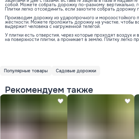
зацепами и две с пазами. Вставьте зацепы в пазы и надавит
собой. Можете собрать дорожку по–разному: вертикально, 
Плитки легко отсоединить, если захотите собрать дорожку 
Производим дорожку из ударопрочного и морозостойкого п
жёсткости. Можете проложить дорожку на участке, чтобы во
выдержит человека с нагруженной телегой.
У плитки есть отверстия, через которые проходят воздух и в
на поверхности плитки, а проникает в землю. Плитку легко п
Популярные товары
Садовые дорожки
Рекомендуем также