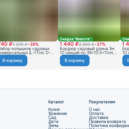
Скидка "Вместе"
Ски
740 ₽
1 440 ₽
1 
1 200 ₽
−
38
%
2 300 ₽
−
37
%
Набор колышков садовых
Бордюр садовый длина 3м
Бо
ниверсальных (L-17см, D-
10 секций по 39×10,5×11см, с
10 
см) (100шт) (серый)
колышками (20шт) цвет
ко
В корзину
В корзину
серый
ка
Каталог
Покупателям
Кухня
О нас
Хранение
Оплата
Сад
Доставка
Дети
Правила возврата
Зима
Политика конфиде