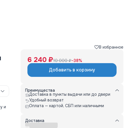
В избранное
я
6 240 ₽
10 000 ₽
−
38
%
Добавить в корзину
Преимущества
Доставка в пункты выдачи или до двери
Удобный возврат
Оплата — картой, СБП или наличными
у и
у на
н,
Доставка