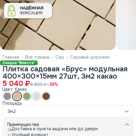
Главная
›
Все товары
›
Сад
›
Садовые дорожки
Скидка "Вместе"
Плитка садовая «Брус» модульная
400×300×15мм 27шт, 3м2 какао
5 040 ₽
8 300 ₽
−
39
%
Цвет: Какао
Площадь
3м2
Преимущества
Доставка в пункты выдачи или до двери
Удобный возврат