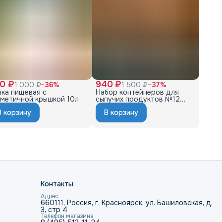
0 ₽
940 ₽
1 000 ₽
−
36
%
1 500 ₽
−
37
%
чка пищевая с
Набор контейнеров для
рметичной крышкой 10л
сыпучих продуктов №12
(1л×6; 1,4л×6) (12шт)
В корзину
В корзину
слоновая кость
Контакты
Адрес
660111, Россия, г. Красноярск, ул. Башиловская, д.
3, стр 4
Телефон магазина