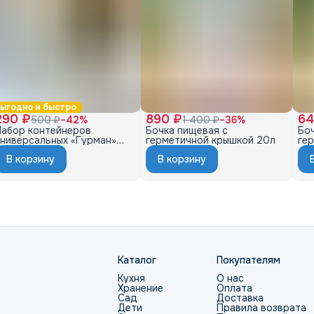
ыгодно и быстро
290 ₽
890 ₽
64
500 ₽
−
42
%
1 400 ₽
−
36
%
Набор контейнеров
Бочка пищевая с
Бо
универсальных «Гурман»
герметичной крышкой 20л
ге
0,8л×5)
В корзину
В корзину
Каталог
Покупателям
Кухня
О нас
Хранение
Оплата
Сад
Доставка
Дети
Правила возврата