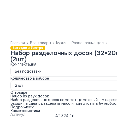
Главная
›
Все товары
›
Кухня
›
Разделочные доски
Выгодно и быстро
Набор разделочных досок (32×20
(2шт)
Комплектация
Без подставки
Количество в наборе
2 шт
О товаре
Набор из двух досок
Набор разделочных досок поможет домохозяйкам нарез
овощи на салат, разделать мясо и приготовить бутербро
Производим доски из пищевого пластика без вредных
Подробнее
примесей и Бисфенола А.
Характеристики
В комплекте две прямоугольных доски 32 × 20 см. На них
Артикул
АП 324