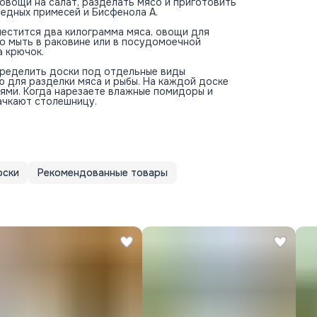
вощи на салат, разделать мясо и приготовить
редных примесей и Бисфенола А.
оместится два килограмма мяса, овощи для
ко мыть в раковине или в посудомоечной
а крючок.
пределить доски под отдельные виды
ю для разделки мяса и рыбы. На каждой доске
иями. Когда нарезаете влажные помидоры и
пачкают столешницу.
оски
Рекомендованные товары