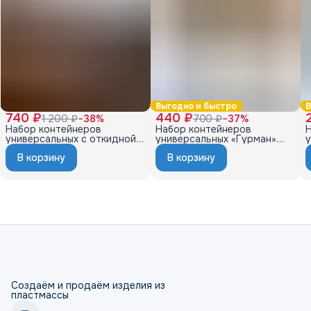
Выгодно и быстро
В
740 ₽
440 ₽
1 200 ₽
−
38
%
700 ₽
−
37
%
Набор контейнеров
Набор контейнеров
универсальных с откидной
универсальных «Гурман»
крышкой 10,5л
(1,1л×8)
(
В корзину
В корзину
(337×238×246мм) (2шт)
(серый)
Создаём и продаём изделия из
пластмассы