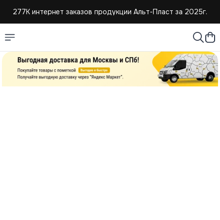
277К интернет заказов продукции Альт-Пласт за 2025г.
4,8 средняя оценка покупателей
Создаем и продаем изделия из пластмассы с 2004г.