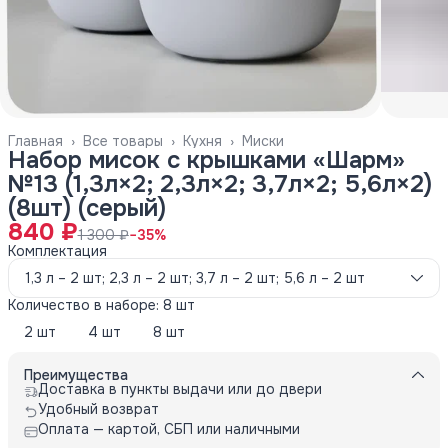
Главная
›
Все товары
›
Кухня
›
Миски
Набор мисок с крышками «Шарм»
№13 (1,3л×2; 2,3л×2; 3,7л×2; 5,6л×2)
(8шт) (серый)
840 ₽
1 300 ₽
−
35
%
Комплектация
1,3 л – 2 шт; 2,3 л – 2 шт; 3,7 л – 2 шт; 5,6 л – 2 шт
Количество в наборе: 8 шт
2 шт
4 шт
8 шт
Преимущества
Доставка в пункты выдачи или до двери
Удобный возврат
Оплата — картой, СБП или наличными