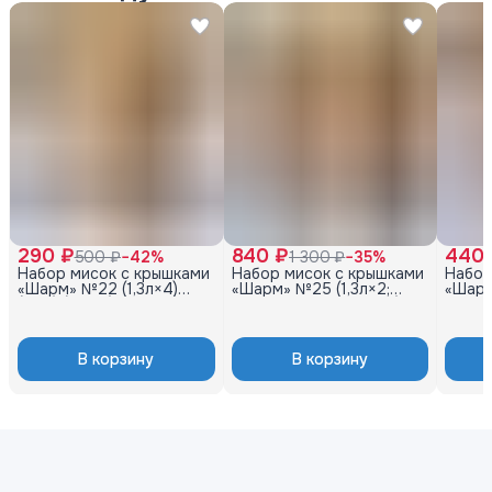
290 ₽
840 ₽
440 
500 ₽
−
42
%
1 300 ₽
−
35
%
Набор мисок с крышками
Набор мисок с крышками
Набор
«Шарм» №22 (1,3л×4)
«Шарм» №25 (1,3л×2;
«Шарм»
(4шт) (какао)
2,3л×2; 3,7л×2; 5,6л×2)
3,7л; 
(8шт) (какао)
В корзину
В корзину