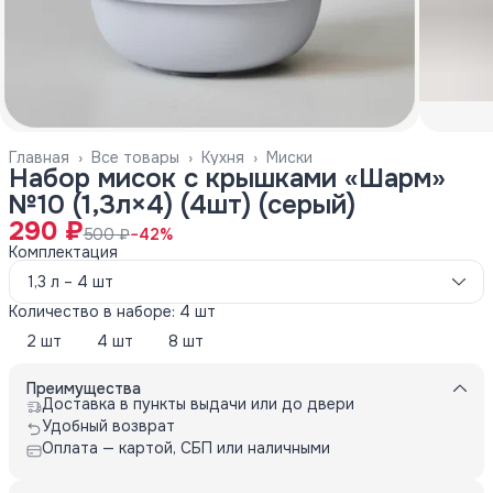
Главная
›
Все товары
›
Кухня
›
Миски
Набор мисок с крышками «Шарм»
№10 (1,3л×4) (4шт) (серый)
290 ₽
500 ₽
−
42
%
Комплектация
1,3 л – 4 шт
Количество в наборе: 4 шт
2 шт
4 шт
8 шт
Преимущества
Доставка в пункты выдачи или до двери
Удобный возврат
Оплата — картой, СБП или наличными