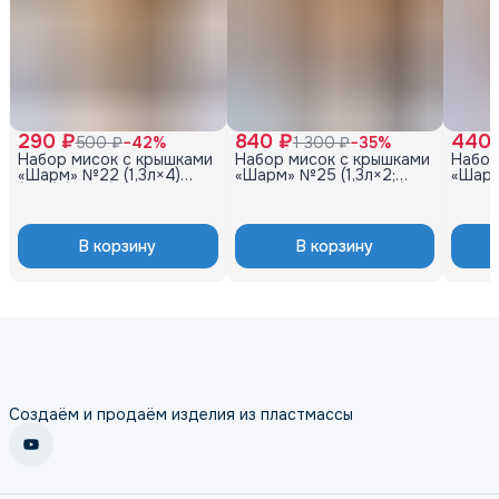
290 ₽
840 ₽
440 
500 ₽
−
42
%
1 300 ₽
−
35
%
Набор мисок с крышками
Набор мисок с крышками
Набор
«Шарм» №22 (1,3л×4)
«Шарм» №25 (1,3л×2;
«Шарм»
(4шт) (какао)
2,3л×2; 3,7л×2; 5,6л×2)
3,7л; 
(8шт) (какао)
В корзину
В корзину
Создаём и продаём изделия из пластмассы