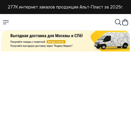
277К интернет заказов продукции Альт-Пласт за 2025г.
4,8 средняя оценка покупателей
Создаем и продаем изделия из пластмассы с 2004г.