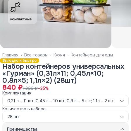
Главная
›
Все товары
›
Кухня
›
Контейнеры для еды
Выгодно и быстро
Набор контейнеров универсальных
«Гурман» (0,31л×11; 0,45л×10;
0,8л×5; 1,1л×2) (28шт)
840 ₽
1 300 ₽
−
35
%
Комплектация
0,31 л – 11 шт; 0,45 л – 10 шт; 0,8 л – 5 шт; 1,1л – 2 шт
Количество в наборе
28 шт
Преимущества