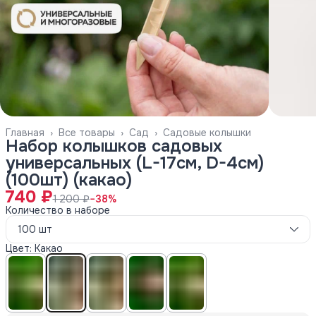
Главная
›
Все товары
›
Сад
›
Садовые колышки
Набор колышков садовых
универсальных (L-17см, D-4см)
(100шт) (какао)
740 ₽
1 200 ₽
−
38
%
Количество в наборе
100 шт
Цвет: Какао