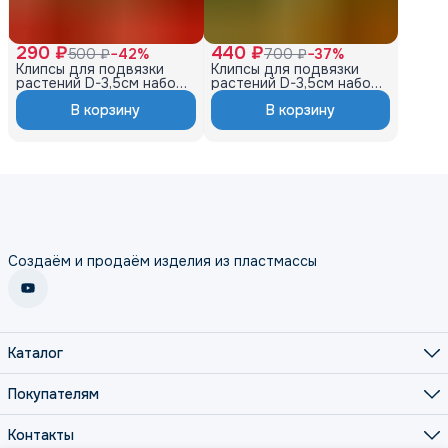
290 ₽
440 ₽
500 ₽
−
42
%
700 ₽
−
37
%
Клипсы для подвязки
Клипсы для подвязки
растений D-3,5см набор
растений D-3,5см набор
50шт, оранжевый
100шт, цвет олива
В корзину
В корзину
Создаём и продаём изделия из пластмассы
Каталог
Кухня
Хранение
Покупателям
Сад
О нас
Дети
Оплата
Контакты
Зима