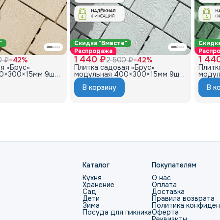
"
Скидка "Вместе"
Скидка
Распродажа
Распр
1 440 ₽
1 44
0 ₽
−
42
%
2 500 ₽
−
42
%
я «Брус»
Плитка садовая «Брус»
Плитк
0×300×15мм 9шт,
модульная 400×300×15мм 9шт,
модул
1м2 серый
1м2 о
В корзину
В к
Каталог
Покупателям
Кухня
О нас
Хранение
Оплата
Сад
Доставка
Дети
Правила возврата
Зима
Политика конфиде
Посуда для пикника
Оферта
Реквизиты