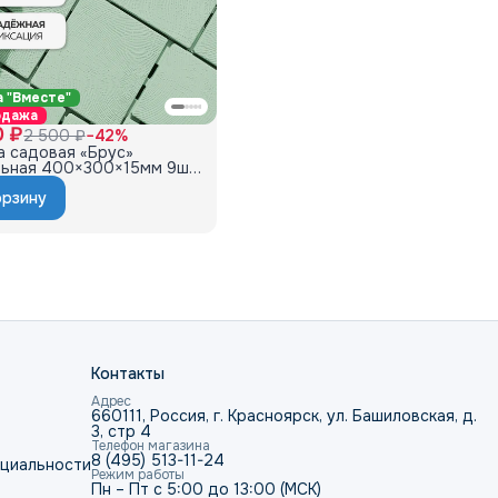
 "Вместе"
одажа
0 ₽
2 500 ₽
−
42
%
а садовая «Брус»
ьная 400×300×15мм 9шт,
лива
орзину
Контакты
Адрес
660111, Россия, г. Красноярск, ул. Башиловская, д.
3, стр 4
Телефон магазина
8 (495) 513-11-24
нциальности
Режим работы
Пн – Пт с 5:00 до 13:00 (МСК)